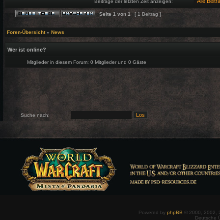
Beiträge der letzten Zeit anzeigen:
Seite
1
von
1
[ 1 Beitrag ]
Foren-Übersicht
»
News
Wer ist online?
Mitglieder in diesem Forum: 0 Mitglieder und 0 Gäste
Suche nach:
Powered by
phpBB
© 2000, 2002, 
Deutsche 