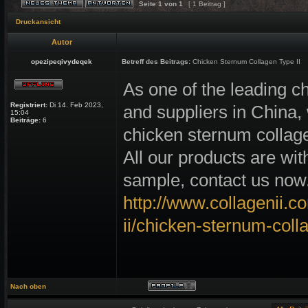
Seite
1
von
1
[ 1 Beitrag ]
Druckansicht
Autor
opezipeqivydeqek
Betreff des Beitrags:
Chicken Sternum Collagen Type II
As one of the leading c
Registriert:
Di 14. Feb 2023,
and suppliers in China
15:04
Beiträge:
6
chicken sternum collage
All our products are wit
sample, contact us now
http://www.collagenii.c
ii/chicken-sternum-colla
Nach oben