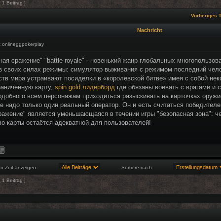
 1 Beitrag ]
Vorheriges
Nachricht
:
onlineggpokerplay
ная сражение" "battle royale" - новенький жанр глобальных многопользов
своих силах режимы: симулятор выживания с режимом последний челов
ств мира устраивают посиделки в «королевской битве» имея с собой нек
раниченную карту,
spin gold лидерборд
где обязаны воевать с врагами и 
одобного всем персонажам приходиться разыскивать на карточках оружие
не надо только один реальный оператор. Он и есть считаться победител
ражение" является уменьшающаяся в течении игры "безопасная зона": 
о карты остаётся адекватной для пользователей!
en Zeit anzeigen:
Sortiere nach
 1 Beitrag ]