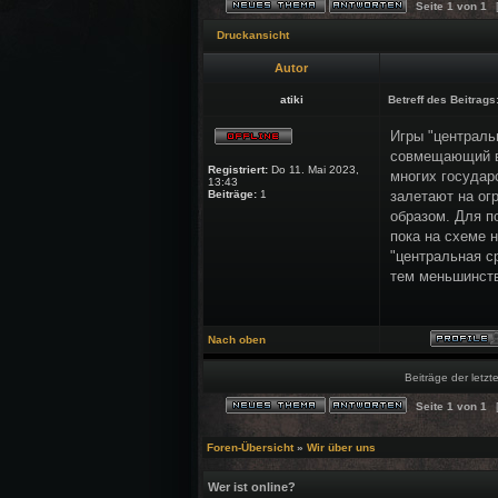
Seite
1
von
1
[
Druckansicht
Autor
atiki
Betreff des Beitrags
Игры "централь
совмещающий в 
Registriert:
Do 11. Mai 2023,
многих государ
13:43
Beiträge:
1
залетают на ог
образом. Для п
пока на схеме 
"центральная с
тем меньшинств
Nach oben
Beiträge der letzt
Seite
1
von
1
[
Foren-Übersicht
»
Wir über uns
Wer ist online?