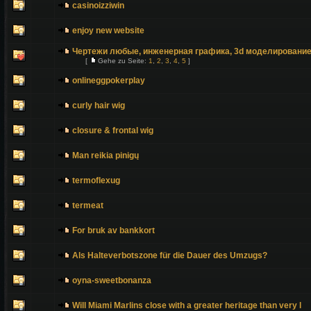
casinoizziwin
enjoy new website
Чертежи любые, инженерная графика, 3d моделировани
[
Gehe zu Seite:
1
,
2
,
3
,
4
,
5
]
onlineggpokerplay
curly hair wig
closure & frontal wig
Man reikia pinigų
termoflexug
termeat
For bruk av bankkort
Als Halteverbotszone für die Dauer des Umzugs?
oyna-sweetbonanza
Will Miami Marlins close with a greater heritage than very l