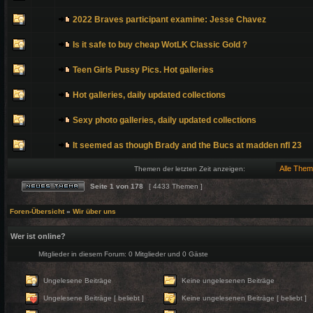
2022 Braves participant examine: Jesse Chavez
Is it safe to buy cheap WotLK Classic Gold？
Teen Girls Pussy Pics. Hot galleries
Hot galleries, daily updated collections
Sexy photo galleries, daily updated collections
It seemed as though Brady and the Bucs at madden nfl 23
Themen der letzten Zeit anzeigen:
Seite
1
von
178
[ 4433 Themen ]
Foren-Übersicht
»
Wir über uns
Wer ist online?
Mitglieder in diesem Forum: 0 Mitglieder und 0 Gäste
Ungelesene Beiträge
Keine ungelesenen Beiträge
Ungelesene Beiträge [ beliebt ]
Keine ungelesenen Beiträge [ beliebt ]