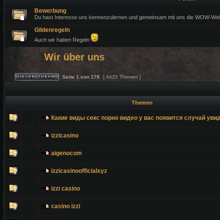
Bewerbung
Du hast Interesse uns kennenzulernen und gemeinsam mit uns die WOW-Welt
Gildenregeln
Auch wir haben Regeln
Wir über uns
Seite
1
von
178
[ 4433 Themen ]
Themen
Какие виды секс порно видео у вас появится случай уви
izzicasino
aigenocom
izzicasinoofficialxyz
izzi casino
casino izzi