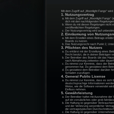
Mit dem Zugriff auf „Moonlight Fangs“ wir
1. Nutzungsvertrag
Mit dem Zugriff auf „Moonlight Fangs“ 
dich mit den nachfolgenden Regelungen
Wenn du mit diesen Regelungen nicht ein
veröffentlichten Regelungen.
Der Nutzungsvertrag wird auf unbestimm
2. Einräumung von Nutzungsr
Mit dem Erstellen eines Beitrags erteil
Boards zu nutzen.
Das Nutzungsrecht nach Punkt 2, Unte
3. Pflichten des Nutzers
Du erklärst mit der Erstellung eines Be
Recht besitzt, die in deinen Beiträgen
Der Betreiber des Boards übt das Haus
nach Abmahnung zeitweise oder dauerha
Du nimmst zur Kenntnis, dass der Betreib
genommen hat. Du gestattest dem Betrei
Du gestattest dem Betreiber darüber hi
Schaden zuzufügen.
4. General Public License
Du nimmst zur Kenntnis, dass es sich 
deutschsprachige Informationen werden
Weise, wie die Software verwendet wir
Einfluss nehmen.
5. Gewährleistung
Der Betreiber haftet mit Ausnahme der V
auf ein vorsätzliches oder grob fahrlä
Die Haftung ist gegenüber Verbraucher
und der Verletzung wesentlicher Vertra
die vertragstypischen Durchschnittssc
Die Haftung ist gegenüber Unternehmer