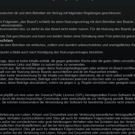
d zwischen dir und dem Betreiber ein Vertrag mit folgenden Regelungen geschlossen:
(im Folgenden „das Board“) schließt du einen Nutzungsvertrag mit dem Betreiber des Boards a
 einverstanden.
verstanden bist, so darfst du das Board nicht weiter nutzen. Für die Nutzung des Boards gelt
te Zeit geschlossen und kann von beiden Seiten ohne Einhaltung einer Frist jederzeit gekün
echten
st du dem Betreiber ein einfaches, zeitlich und räumlich unbeschränktes und unentgeltliches
rpunkt a bleibt auch nach Kündigung des Nutzungsvertrages bestehen.
itrags, dass er keine Inhalte enthält, die gegen geltendes Recht oder die guten Sitten versto
 verwendeten Links und Bilder zu setzen bzw. zu verwenden.
recht aus. Bei Verstößen gegen diese Nutzungsbedingungen oder anderer im Board veröffent
ft von der Nutzung dieses Boards ausschließen und dir ein Hausverbot erteilen.
er keine Verantwortung für die Inhalte von Beiträgen übernimmt, die er nicht selbst erstellt h
ber, dein Benutzerkonto, Beiträge und Funktionen jederzeit zu löschen oder zu sperren.
naus, deine Beiträge abzuändern, sofern sie gegen o. g. Regeln verstoßen oder geeignet sind
bei phpBB um eine unter der General Public License (GPL) bereitgestellten Foren-Software
 durch die deutschsprachige Community unter www.phpbb.de zur Verfügung gestellt. Beide ha
d. Sie können insbesondere die Verwendung der Software für bestimmte Zwecke nicht untersa
erletzung von Leben, Körper und Gesundheit und der Verletzung wesentlicher Vertragspflichte
ssiges Verhalten zurückzuführen sind. Dies gilt auch für mittelbare Folgeschäden wie insbe
n außer bei vorsätzlichem oder grob fahrlässigem Verhalten oder bei Schäden aus der Verle
gspflichten (Kardinalpflichten) auf die bei Vertragsschluss typischerweise vorhersehbaren S
häden begrenzt. Dies gilt auch für mittelbare Folgeschäden wie insbesondere entgangenen G
n außer bei der Verletzung von Leben, Körper und Gesundheit oder vorsätzlichem oder grob 