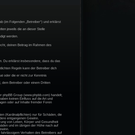
b (im Folgenden „Betreiber“) und erklärst
en jeweils die an dieser Stelle
digt werden.
 Recht, deinen Beitrag im Rahmen des
ßen. Du erklärst insbesondere, dass du das
lichten Regeln kann der Betreiber dich
at oder die er nicht zur Kenntnis
, dem Betreiber oder einem Dritten
 der phpBB Group (www.phpbb.com) handelt;
ben keinen Einfluss auf die Art und
gen oder auf Inhalte fremder Foren
n (Kardinalpflichten) nur für Schäden, die
sondere entgangenen Gewinn.
tzung von Leben, Körper und Gesundheit
chäden und im übrigen der Höhe nach auf
ewinn.
fahrlässigem Verhalten des Betreibers auf