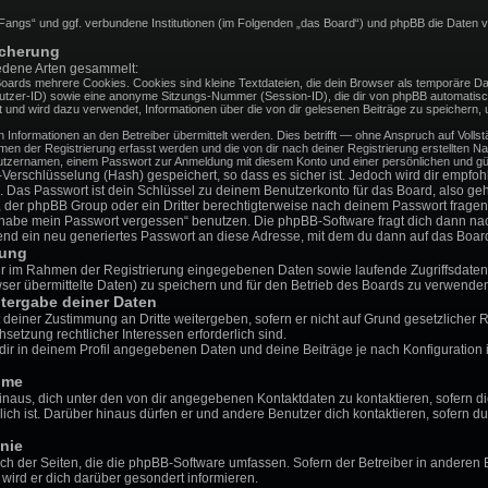
ht Fangs“ und ggf. verbundene Institutionen (im Folgenden „das Board“) und phpBB die Daten
icherung
edene Arten gesammelt:
oards mehrere Cookies. Cookies sind kleine Textdateien, die dein Browser als temporäre Dat
tzer-ID) sowie eine anonyme Sitzungs-Nummer (Session-ID), die dir von phpBB automatisch 
t und wird dazu verwendet, Informationen über die von dir gelesenen Beiträge zu speichern,
nformationen an den Betreiber übermittelt werden. Dies betrifft — ohne Anspruch auf Vollstä
men der Registrierung erfasst werden und die von dir nach deiner Registrierung erstellten N
tzernamen, einem Passwort zur Anmeldung mit diesem Konto und einer persönlichen und gül
Verschlüsselung (Hash) gespeichert, so dass es sicher ist. Jedoch wird dir empfohl
 Das Passwort ist dein Schlüssel zu deinem Benutzerkonto für das Board, also g
rs, der phpBB Group oder ein Dritter berechtigterweise nach deinem Passwort fragen
h habe mein Passwort vergessen“ benutzen. Die phpBB-Software fragt dich dann 
nd ein neu generiertes Passwort an diese Adresse, mit dem du dann auf das Board
rung
dir im Rahmen der Registrierung eingegebenen Daten sowie laufende Zugriffsdaten
er übermittelte Daten) zu speichern und für den Betrieb des Boards zu verwenden
tergabe deiner Daten
t deiner Zustimmung an Dritte weitergeben, sofern er nicht auf Grund gesetzliche
chsetzung rechtlicher Interessen erforderlich sind.
dir in deinem Profil angegebenen Daten und deine Beiträge je nach Konfiguration 
hme
inaus, dich unter den von dir angegebenen Kontaktdaten zu kontaktieren, sofern di
ich ist. Darüber hinaus dürfen er und andere Benutzer dich kontaktieren, sofern du
nie
ich der Seiten, die die phpBB-Software umfassen. Sofern der Betreiber in anderen 
ird er dich darüber gesondert informieren.