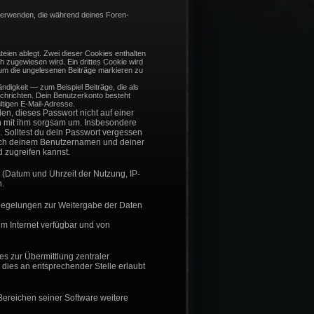
 verwenden, die während deines Foren-
eien ablegt. Zwei dieser Cookies enthalten
zugewiesen wird. Ein drittes Cookie wird
 um die ungelesenen Beiträge markieren zu
ndigkeit — zum Beispiel Beiträge, die als
achrichten. Dein Benutzerkonto besteht
tigen E-Mail-Adresse.
en, dieses Passwort nicht auf einer
eh mit ihm sorgsam um. Insbesondere
. Solltest du dein Passwort vergessen
nach deinem Benutzernamen und deiner
 zugreifen kannst.
 (Datum und Uhrzeit der Nutzung, IP-
.
r Regelungen zur Weitergabe der Daten
im Internet verfügbar und von
es zur Übermittlung zentraler
 dies an entsprechender Stelle erlaubt
Bereichen seiner Software weitere