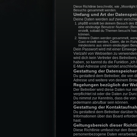
Diese Richtlinie beschreibt, wie „Moonlig
Besuchs gesammelt werden.
Umfang und Art der Datenspe
Deine Daten werden auf zwei verschi
phpBB erstellt bei deinem Besuch des B
eine eindeutige Benutzer-Nummer (Benu
erstellt, sobald du Themen besucht has
können.
Weitere Daten werden gesammelt, wenn I
Gast erstellt werden, Daten, die im Rah
mindestens aus einem eindeutigen Benu
Dein Passwort wird mit einer Einwege-
Vielzahl von Webseiten zu verwenden.
wird dich kein Vertreter des Betreibe
haben, so kannst du die Funktion „Ic
E-Mail-Adresse und sendet anschließe
Gestattung der Datenspeiche
Du gestattest dem Betreiber, die von 
Adresse und weitere von deinem Brows
Regelungen bezüglich der Wei
Der Betreiber wird diese Daten nur mi
verpflichtet ist oder die Daten zur Dur
Du nimmst zur Kenntnis, dass die von 
jedermann abrufbar sein können.
Gestattung der Kontaktaufna
Du gestattest dem Betreiber darüber h
Informationen über das Board erforderl
hast.
Geltungsbereich dieser Richtli
Diese Richtlinie umfasst nur den Bere
personenbezogene Daten verarbeitet, w