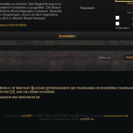
Regi
melden zu können. Die Registrierung ist in
 weitere Funktionen zuzugreifen. Die Board-
Passwort:
sätzliche Berechtigungen zuweisen. Beachte
Ich
 Regelungen, bevor du dich registrierst.
du dich in diesem Board bewegst.
tenschutzrichtlinie
verbergen
Gehe zu:
Powered by
phpBB
© 2000, 2002, 2005, 2007 phpBB Group | made by
psd-resources.de
Deutsche Übersetzung durch
phpBB.de