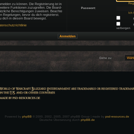
Regi
melden zu können. Die Registrierung ist in
 weitere Funktionen zuzugreifen. Die Board-
Passwort:
sätzliche Berechtigungen zuweisen. Beachte
Ich
 Regelungen, bevor du dich registrierst.
du dich in diesem Board bewegst.
tenschutzrichtlinie
verbergen
Gehe zu:
Powered by
phpBB
© 2000, 2002, 2005, 2007 phpBB Group | made by
psd-resources.de
Deutsche Übersetzung durch
phpBB.de