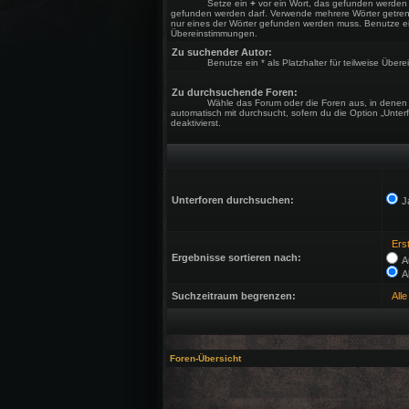
Setze ein
+
vor ein Wort, das gefunden werden
gefunden werden darf. Verwende mehrere Wörter getre
nur eines der Wörter gefunden werden muss. Benutze ein *
Übereinstimmungen.
Zu suchender Autor:
Benutze ein * als Platzhalter für teilweise Übe
Zu durchsuchende Foren:
Wähle das Forum oder die Foren aus, in denen 
automatisch mit durchsucht, sofern du die Option „Unter
deaktivierst.
Unterforen durchsuchen:
J
Ergebnisse sortieren nach:
A
A
Suchzeitraum begrenzen:
Foren-Übersicht