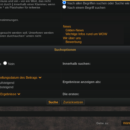
 muss und ein
-
vor ein Wort, das nicht
Nach allen Begriffen suchen oder Suche w
nnt durch
|
innerhalb einer Klammer, wenn
 als Platzhalter für teilweise
Nach einem Begriff suchen
reinstimmungen.
gesucht werden soll. Unterforen werden
foren durchsuchen“ unten nicht
Suchoptionen
Innerhalb suchen:
a
Nein
Ergebnisse anzeigen als:
ufsteigend
bsteigend
Die ersten:
Gehe zu: