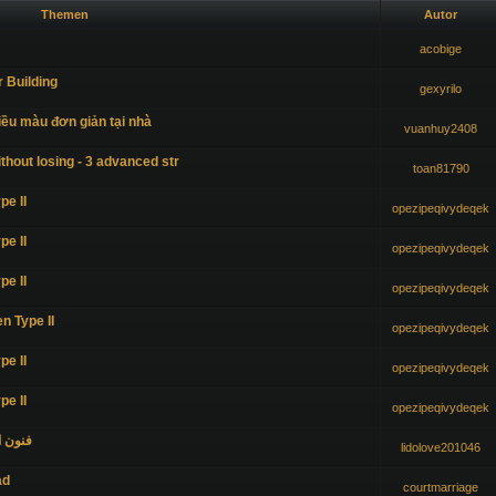
Themen
Autor
acobige
r Building
gexyrilo
ều màu đơn giản tại nhà
vuanhuy2408
ithout losing - 3 advanced str
toan81790
pe II
opezipeqivydeqek
pe II
opezipeqivydeqek
pe II
opezipeqivydeqek
n Type II
opezipeqivydeqek
pe II
opezipeqivydeqek
pe II
opezipeqivydeqek
فنون ا
lidolove201046
ad
courtmarriage