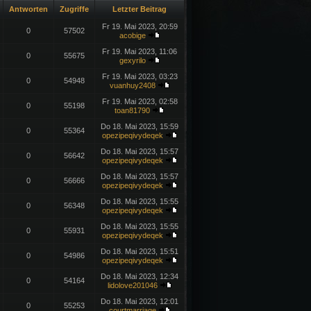
Antworten
Zugriffe
Letzter Beitrag
Fr 19. Mai 2023, 20:59
0
57502
acobige
Fr 19. Mai 2023, 11:06
0
55675
gexyrilo
Fr 19. Mai 2023, 03:23
0
54948
vuanhuy2408
Fr 19. Mai 2023, 02:58
0
55198
toan81790
Do 18. Mai 2023, 15:59
0
55364
opezipeqivydeqek
Do 18. Mai 2023, 15:57
0
56642
opezipeqivydeqek
Do 18. Mai 2023, 15:57
0
56666
opezipeqivydeqek
Do 18. Mai 2023, 15:55
0
56348
opezipeqivydeqek
Do 18. Mai 2023, 15:55
0
55931
opezipeqivydeqek
Do 18. Mai 2023, 15:51
0
54986
opezipeqivydeqek
Do 18. Mai 2023, 12:34
0
54164
lidolove201046
Do 18. Mai 2023, 12:01
0
55253
courtmarriage