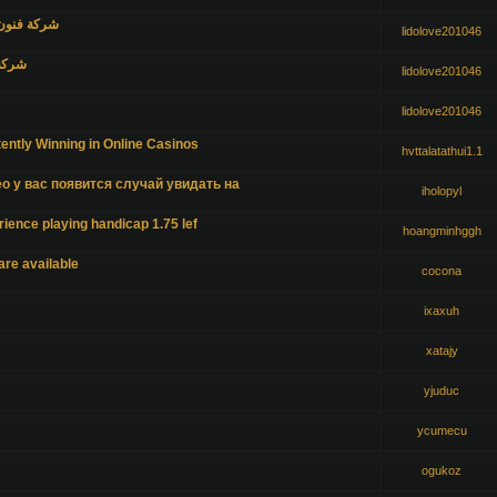
شركة فنون 
lidolove201046
شركة 
lidolove201046
lidolove201046
ently Winning in Online Casinos
hvttalatathui1.1
о у вас появится случай увидать на
iholopyl
ience playing handicap 1.75 lef
hoangminhggh
re available
cocona
ixaxuh
xatajy
yjuduc
ycumecu
ogukoz