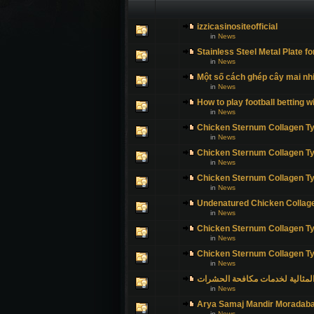
izzicasinositeofficial
in
News
Stainless Steel Metal Plate fo
in
News
Một số cách ghép cây mai nhi
in
News
How to play football betting w
in
News
Chicken Sternum Collagen Ty
in
News
Chicken Sternum Collagen Ty
in
News
Chicken Sternum Collagen Ty
in
News
Undenatured Chicken Collage
in
News
Chicken Sternum Collagen Ty
in
News
Chicken Sternum Collagen Ty
in
News
لمثالية لخدمات مكافحة الحشرات
in
News
Arya Samaj Mandir Moradab
in
News