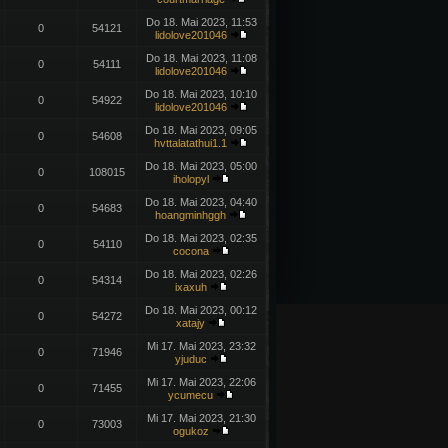
Do 18. Mai 2023, 11:53
0
54121
lidolove201046
Do 18. Mai 2023, 11:08
0
54111
lidolove201046
Do 18. Mai 2023, 10:10
0
54922
lidolove201046
Do 18. Mai 2023, 09:05
0
54608
hvttalatathui1.1
Do 18. Mai 2023, 05:00
0
108015
iholopyl
Do 18. Mai 2023, 04:40
0
54683
hoangminhggh
Do 18. Mai 2023, 02:35
0
54110
cocona
Do 18. Mai 2023, 02:26
0
54314
ixaxuh
Do 18. Mai 2023, 00:12
0
54272
xatajy
Mi 17. Mai 2023, 23:32
0
71946
yjuduc
Mi 17. Mai 2023, 22:06
0
71455
ycumecu
Mi 17. Mai 2023, 21:30
0
73003
ogukoz