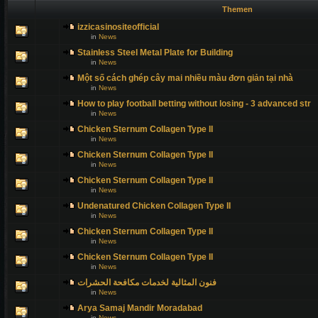
Themen
izzicasinositeofficial
in
News
Stainless Steel Metal Plate for Building
in
News
Một số cách ghép cây mai nhiều màu đơn giản tại nhà
in
News
How to play football betting without losing - 3 advanced str
in
News
Chicken Sternum Collagen Type II
in
News
Chicken Sternum Collagen Type II
in
News
Chicken Sternum Collagen Type II
in
News
Undenatured Chicken Collagen Type II
in
News
Chicken Sternum Collagen Type II
in
News
Chicken Sternum Collagen Type II
in
News
فنون المثالية لخدمات مكافحة الحشرات
in
News
Arya Samaj Mandir Moradabad
in
News