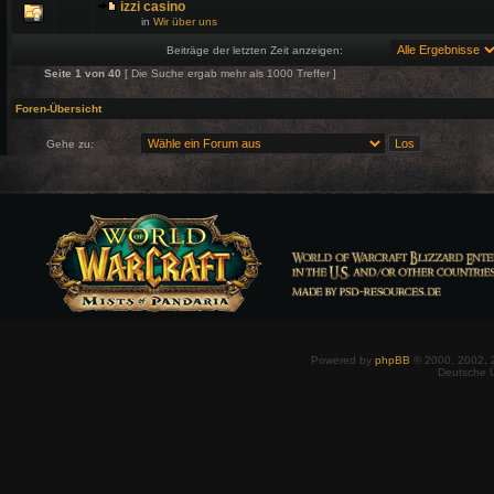
izzi casino
in
Wir über uns
Beiträge der letzten Zeit anzeigen:
Seite
1
von
40
[ Die Suche ergab mehr als 1000 Treffer ]
Foren-Übersicht
Gehe zu:
Powered by
phpBB
© 2000, 2002, 
Deutsche 