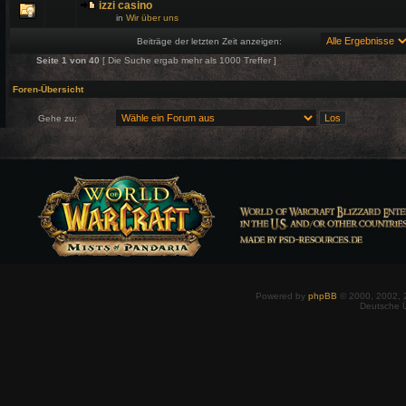
izzi casino
in
Wir über uns
Beiträge der letzten Zeit anzeigen:
Seite
1
von
40
[ Die Suche ergab mehr als 1000 Treffer ]
Foren-Übersicht
Gehe zu:
Powered by
phpBB
© 2000, 2002, 
Deutsche 