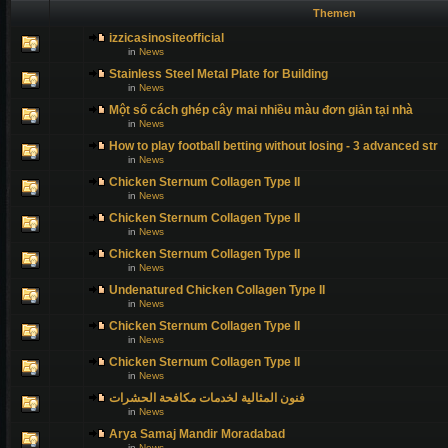
Themen
izzicasinositeofficial
in
News
Stainless Steel Metal Plate for Building
in
News
Một số cách ghép cây mai nhiều màu đơn giản tại nhà
in
News
How to play football betting without losing - 3 advanced str
in
News
Chicken Sternum Collagen Type II
in
News
Chicken Sternum Collagen Type II
in
News
Chicken Sternum Collagen Type II
in
News
Undenatured Chicken Collagen Type II
in
News
Chicken Sternum Collagen Type II
in
News
Chicken Sternum Collagen Type II
in
News
فنون المثالية لخدمات مكافحة الحشرات
in
News
Arya Samaj Mandir Moradabad
in
News