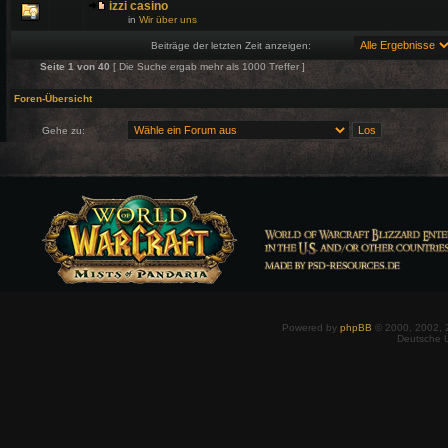
izzi casino
in
Wir über uns
Beiträge der letzten Zeit anzeigen:
Seite
1
von
40
[ Die Suche ergab mehr als 1000 Treffer ]
Foren-Übersicht
Gehe zu:
Powered by
phpBB
© 2000, 2002, 
Deutsche 