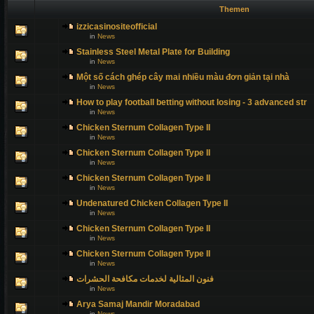
Themen
izzicasinositeofficial
in
News
Stainless Steel Metal Plate for Building
in
News
Một số cách ghép cây mai nhiều màu đơn giản tại nhà
in
News
How to play football betting without losing - 3 advanced str
in
News
Chicken Sternum Collagen Type II
in
News
Chicken Sternum Collagen Type II
in
News
Chicken Sternum Collagen Type II
in
News
Undenatured Chicken Collagen Type II
in
News
Chicken Sternum Collagen Type II
in
News
Chicken Sternum Collagen Type II
in
News
فنون المثالية لخدمات مكافحة الحشرات
in
News
Arya Samaj Mandir Moradabad
in
News