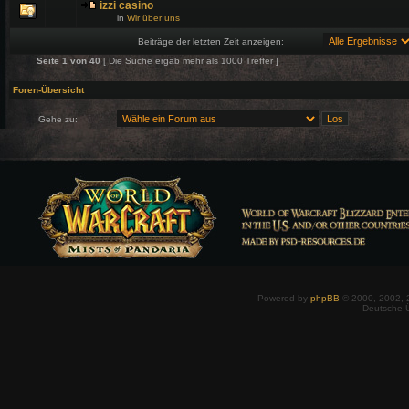
izzi casino
in
Wir über uns
Beiträge der letzten Zeit anzeigen:
Seite
1
von
40
[ Die Suche ergab mehr als 1000 Treffer ]
Foren-Übersicht
Gehe zu:
Powered by
phpBB
© 2000, 2002, 
Deutsche 