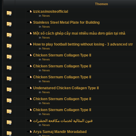
Themen
izzicasinositeofficial
in
News
Stainless Steel Metal Plate for Building
in
News
Một số cách ghép cây mai nhiều màu đơn giản tại nhà
in
News
How to play football betting without losing - 3 advanced str
in
News
Chicken Sternum Collagen Type II
in
News
Chicken Sternum Collagen Type II
in
News
Chicken Sternum Collagen Type II
in
News
Undenatured Chicken Collagen Type II
in
News
Chicken Sternum Collagen Type II
in
News
Chicken Sternum Collagen Type II
in
News
فنون المثالية لخدمات مكافحة الحشرات
in
News
Arya Samaj Mandir Moradabad
in
News