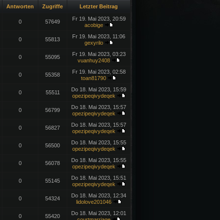
Antworten
Zugriffe
Letzter Beitrag
Fr 19. Mai 2023, 20:59
0
57649
acobige
Fr 19. Mai 2023, 11:06
0
55813
gexyrilo
Fr 19. Mai 2023, 03:23
0
55095
vuanhuy2408
Fr 19. Mai 2023, 02:58
0
55358
toan81790
Do 18. Mai 2023, 15:59
0
55511
opezipeqivydeqek
Do 18. Mai 2023, 15:57
0
56799
opezipeqivydeqek
Do 18. Mai 2023, 15:57
0
56827
opezipeqivydeqek
Do 18. Mai 2023, 15:55
0
56500
opezipeqivydeqek
Do 18. Mai 2023, 15:55
0
56078
opezipeqivydeqek
Do 18. Mai 2023, 15:51
0
55145
opezipeqivydeqek
Do 18. Mai 2023, 12:34
0
54324
lidolove201046
Do 18. Mai 2023, 12:01
0
55420
courtmarriage