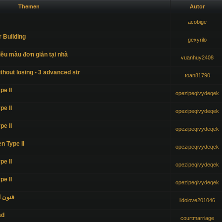
Themen
Autor
acobige
r Building
gexyrilo
ều màu đơn giản tại nhà
vuanhuy2408
ithout losing - 3 advanced str
toan81790
pe II
opezipeqivydeqek
pe II
opezipeqivydeqek
pe II
opezipeqivydeqek
n Type II
opezipeqivydeqek
pe II
opezipeqivydeqek
pe II
opezipeqivydeqek
فنون ا
lidolove201046
ad
courtmarriage