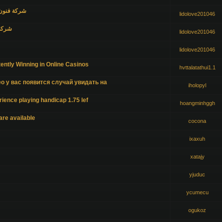
شركة فنون 
lidolove201046
شركة 
lidolove201046
lidolove201046
ently Winning in Online Casinos
hvttalatathui1.1
о у вас появится случай увидать на
iholopyl
ience playing handicap 1.75 lef
hoangminhggh
re available
cocona
ixaxuh
xatajy
yjuduc
ycumecu
ogukoz