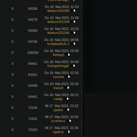
Do 18. Mai 2023, 11:53
0
54286
lidolove201046
Do 18. Mai 2023, 11:08
0
54279
lidolove201046
Do 18. Mai 2023, 10:10
0
55069
lidolove201046
Do 18. Mai 2023, 09:05
0
54766
hvttalatathui1.1
Do 18. Mai 2023, 05:00
0
108256
iholopyl
Do 18. Mai 2023, 04:40
0
54841
hoangminhggh
Do 18. Mai 2023, 02:35
0
54261
cocona
Do 18. Mai 2023, 02:26
0
54458
ixaxuh
Do 18. Mai 2023, 00:12
0
54441
xatajy
Mi 17. Mai 2023, 23:32
0
72104
yjuduc
Mi 17. Mai 2023, 22:06
0
71622
ycumecu
Mi 17. Mai 2023, 21:30
0
73163
ogukoz