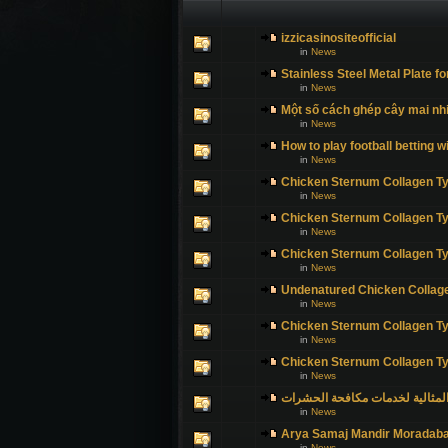
izzicasinositeofficial
in
News
Stainless Steel Metal Plate fo
in
News
Một số cách ghép cây mai nhi
in
News
How to play football betting w
in
News
Chicken Sternum Collagen Ty
in
News
Chicken Sternum Collagen Ty
in
News
Chicken Sternum Collagen Ty
in
News
Undenatured Chicken Collage
in
News
Chicken Sternum Collagen Ty
in
News
Chicken Sternum Collagen Ty
in
News
لمثالية لخدمات مكافحة الحشرات
in
News
Arya Samaj Mandir Moradab
in
News