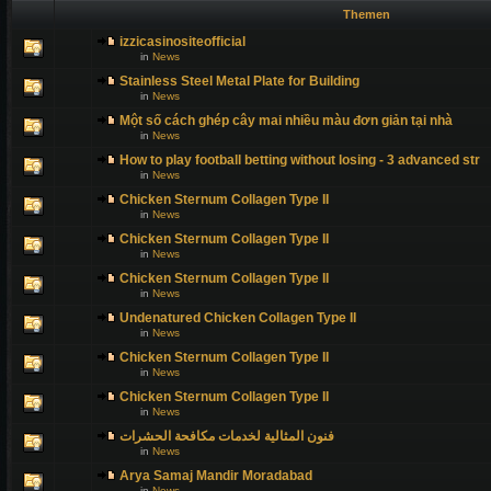
Themen
izzicasinositeofficial
in
News
Stainless Steel Metal Plate for Building
in
News
Một số cách ghép cây mai nhiều màu đơn giản tại nhà
in
News
How to play football betting without losing - 3 advanced str
in
News
Chicken Sternum Collagen Type II
in
News
Chicken Sternum Collagen Type II
in
News
Chicken Sternum Collagen Type II
in
News
Undenatured Chicken Collagen Type II
in
News
Chicken Sternum Collagen Type II
in
News
Chicken Sternum Collagen Type II
in
News
فنون المثالية لخدمات مكافحة الحشرات
in
News
Arya Samaj Mandir Moradabad
in
News