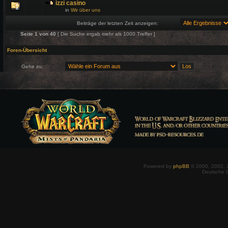
izzi casino
in
Wir über uns
Beiträge der letzten Zeit anzeigen:
Seite
1
von
40
[ Die Suche ergab mehr als 1000 Treffer ]
Foren-Übersicht
Gehe zu:
Powered by
phpBB
© 2000, 2002, 
Deutsche 