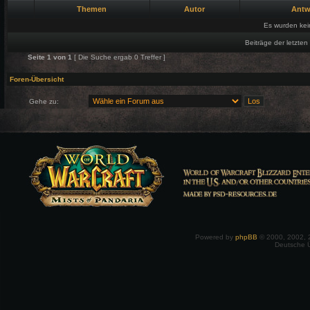
Themen
Autor
Antw
Es wurden ke
Beiträge der letzten
Seite
1
von
1
[ Die Suche ergab 0 Treffer ]
Foren-Übersicht
Gehe zu:
Powered by
phpBB
© 2000, 2002, 
Deutsche 