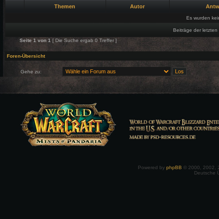
Themen
Autor
Antw
Es wurden ke
Beiträge der letzten
Seite
1
von
1
[ Die Suche ergab 0 Treffer ]
Foren-Übersicht
Gehe zu:
Powered by
phpBB
© 2000, 2002, 
Deutsche 