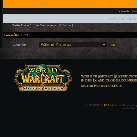
Themen
Autor
Antw
Es wurden ke
Beiträge der letzten
Seite
1
von
1
[ Die Suche ergab 0 Treffer ]
Foren-Übersicht
Gehe zu:
Powered by
phpBB
© 2000, 2002, 
Deutsche 