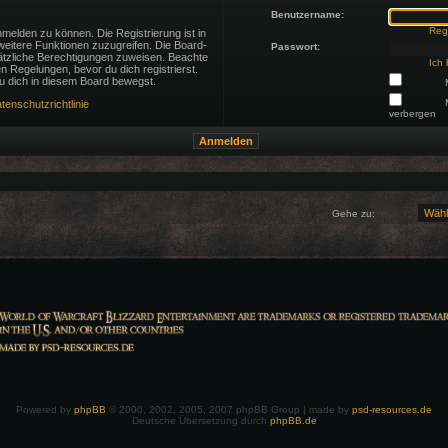
Benutzername:
Regi
melden zu können. Die Registrierung ist in
 weitere Funktionen zuzugreifen. Die Board-
Passwort:
sätzliche Berechtigungen zuweisen. Beachte
Ich
 Regelungen, bevor du dich registrierst.
du dich in diesem Board bewegst.
tenschutzrichtlinie
verbergen
Gehe zu:
Powered by
phpBB
© 2000, 2002, 2005, 2007 phpBB Group | made by
psd-resources.de
Deutsche Übersetzung durch
phpBB.de