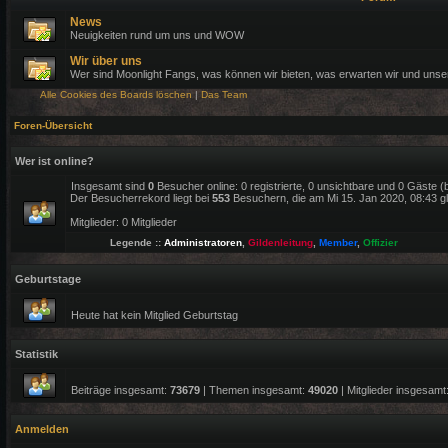
News
Neuigkeiten rund um uns und WOW
Wir über uns
Wer sind Moonlight Fangs, was können wir bieten, was erwarten wir und uns
Alle Cookies des Boards löschen
|
Das Team
Foren-Übersicht
Wer ist online?
Insgesamt sind
0
Besucher online: 0 registrierte, 0 unsichtbare und 0 Gäste 
Der Besucherrekord liegt bei
553
Besuchern, die am Mi 15. Jan 2020, 08:43 gle
Mitglieder: 0 Mitglieder
Legende ::
Administratoren
,
Gildenleitung
,
Member
,
Offizier
Geburtstage
Heute hat kein Mitglied Geburtstag
Statistik
Beiträge insgesamt:
73679
| Themen insgesamt:
49020
| Mitglieder insgesamt
Anmelden