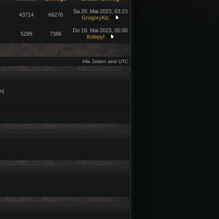
Sa 20. Mai 2023, 03:23
43714
66276
GregoryKic
Do 18. Mai 2023, 05:00
5299
7386
iholopyl
Alle Zeiten sind UTC
n)