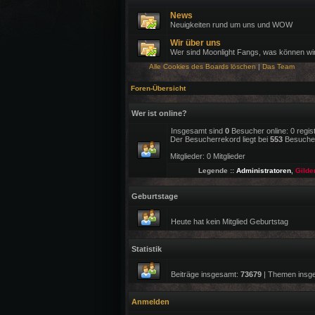
News
Neuigkeiten rund um uns und WOW
Wir über uns
Wer sind Moonlight Fangs, was können wi
Alle Cookies des Boards löschen
|
Das Team
Foren-Übersicht
Wer ist online?
Insgesamt sind
0
Besucher online: 0 regis
Der Besucherrekord liegt bei
553
Besuchern
Mitglieder: 0 Mitglieder
Legende ::
Administratoren
,
Gilde
Geburtstage
Heute hat kein Mitglied Geburtstag
Statistik
Beiträge insgesamt:
73679
| Themen insg
Anmelden