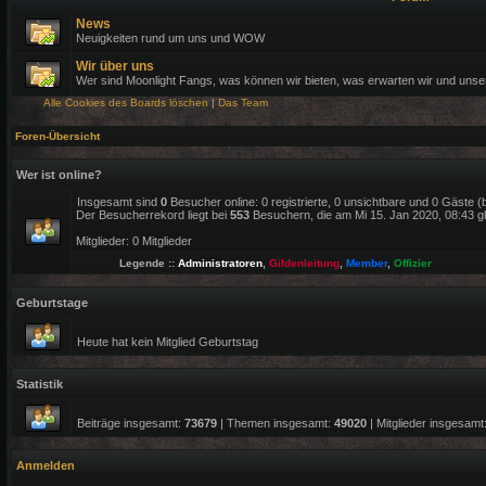
News
Neuigkeiten rund um uns und WOW
Wir über uns
Wer sind Moonlight Fangs, was können wir bieten, was erwarten wir und uns
Alle Cookies des Boards löschen
|
Das Team
Foren-Übersicht
Wer ist online?
Insgesamt sind
0
Besucher online: 0 registrierte, 0 unsichtbare und 0 Gäste 
Der Besucherrekord liegt bei
553
Besuchern, die am Mi 15. Jan 2020, 08:43 gle
Mitglieder: 0 Mitglieder
Legende ::
Administratoren
,
Gildenleitung
,
Member
,
Offizier
Geburtstage
Heute hat kein Mitglied Geburtstag
Statistik
Beiträge insgesamt:
73679
| Themen insgesamt:
49020
| Mitglieder insgesamt
Anmelden