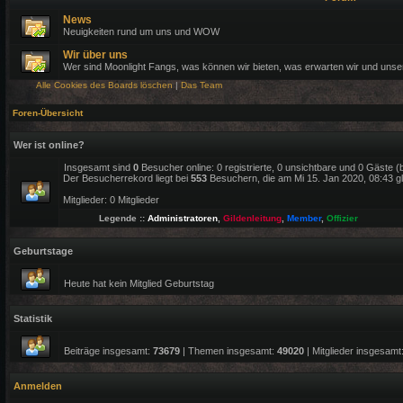
News
Neuigkeiten rund um uns und WOW
Wir über uns
Wer sind Moonlight Fangs, was können wir bieten, was erwarten wir und uns
Alle Cookies des Boards löschen
|
Das Team
Foren-Übersicht
Wer ist online?
Insgesamt sind
0
Besucher online: 0 registrierte, 0 unsichtbare und 0 Gäste 
Der Besucherrekord liegt bei
553
Besuchern, die am Mi 15. Jan 2020, 08:43 gle
Mitglieder: 0 Mitglieder
Legende ::
Administratoren
,
Gildenleitung
,
Member
,
Offizier
Geburtstage
Heute hat kein Mitglied Geburtstag
Statistik
Beiträge insgesamt:
73679
| Themen insgesamt:
49020
| Mitglieder insgesamt
Anmelden