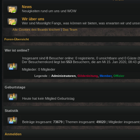
News
Neuigkeiten rund um uns und WOW
Wir über uns
Wer sind Moonlight Fangs, was können wir bieten, was erwarten wir und uns
Alle Cookies des Boards löschen
|
Das Team
Foren-Übersicht
Wer ist online?
Insgesamt sind
0
Besucher online: 0 registrierte, 0 unsichtbare und 0 Gäste 
Der Besucherrekord liegt bei
553
Besuchern, die am Mi 15. Jan 2020, 08:43 gle
Mitglieder: 0 Mitglieder
Legende ::
Administratoren
,
Gildenleitung
,
Member
,
Offizier
Geburtstage
Heute hat kein Mitglied Geburtstag
Statistik
Beiträge insgesamt:
73679
| Themen insgesamt:
49020
| Mitglieder insgesamt
Anmelden