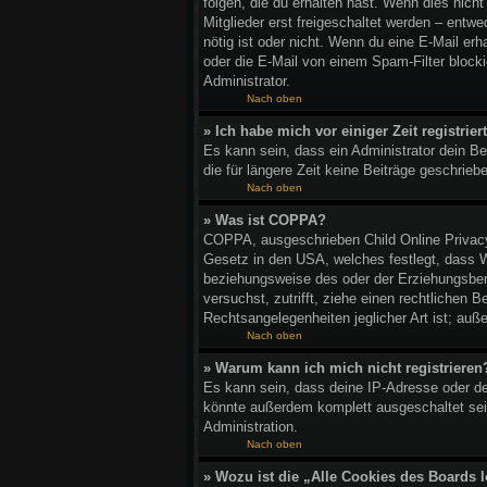
folgen, die du erhalten hast. Wenn dies nich
Mitglieder erst freigeschaltet werden – entwed
nötig ist oder nicht. Wenn du eine E-Mail er
oder die E-Mail von einem Spam-Filter blocki
Administrator.
Nach oben
» Ich habe mich vor einiger Zeit registri
Es kann sein, dass ein Administrator dein B
die für längere Zeit keine Beiträge geschrie
Nach oben
» Was ist COPPA?
COPPA, ausgeschrieben Child Online Privacy 
Gesetz in den USA, welches festlegt, dass W
beziehungsweise des oder der Erziehungsberec
versuchst, zutrifft, ziehe einen rechtlichen
Rechtsangelegenheiten jeglicher Art ist; auß
Nach oben
» Warum kann ich mich nicht registrieren
Es kann sein, dass deine IP-Adresse oder de
könnte außerdem komplett ausgeschaltet sei
Administration.
Nach oben
» Wozu ist die „Alle Cookies des Boards 