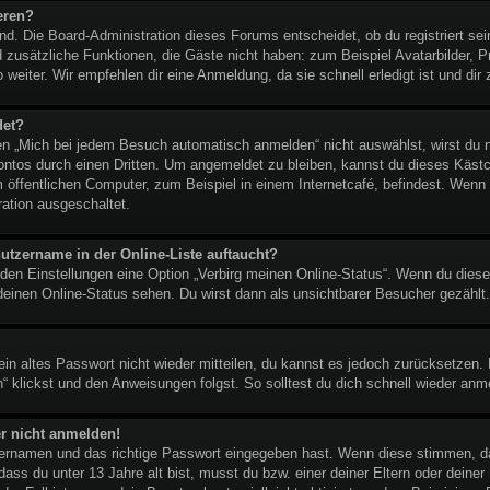
eren?
end. Die Board-Administration dieses Forums entscheidet, ob du registriert se
lied zusätzliche Funktionen, die Gäste nicht haben: zum Beispiel Avatarbilder,
 weiter. Wir empfehlen dir eine Anmeldung, da sie schnell erledigt ist und dir z
det?
 „Mich bei jedem Besuch automatisch anmelden“ nicht auswählst, wirst du nu
ontos durch einen Dritten. Um angemeldet zu bleiben, kannst du dieses Käst
 öffentlichen Computer, zum Beispiel in einem Internetcafé, befindest. Wenn 
ration ausgeschaltet.
utzername in der Online-Liste auftaucht?
 den Einstellungen eine Option „Verbirg meinen Online-Status“. Wenn du diese
deinen Online-Status sehen. Du wirst dann als unsichtbarer Besucher gezählt.
dein altes Passwort nicht wieder mitteilen, du kannst es jedoch zurücksetzen
“ klickst und den Anweisungen folgst. So solltest du dich schnell wieder an
er nicht anmelden!
tzernamen und das richtige Passwort eingegeben hast. Wenn diese stimmen, d
 dass du unter 13 Jahre alt bist, musst du bzw. einer deiner Eltern oder dein