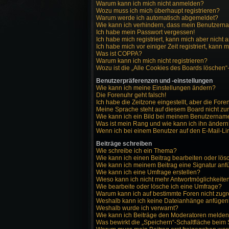
Warum kann ich mich nicht anmelden?
Wozu muss ich mich überhaupt registrieren?
Warum werde ich automatisch abgemeldet?
Wie kann ich verhindern, dass mein Benutzernam
Ich habe mein Passwort vergessen!
Ich habe mich registriert, kann mich aber nicht
Ich habe mich vor einiger Zeit registriert, kann
Was ist COPPA?
Warum kann ich mich nicht registrieren?
Wozu ist die „Alle Cookies des Boards löschen“
Benutzerpräferenzen und -einstellungen
Wie kann ich meine Einstellungen ändern?
Die Forenuhr geht falsch!
Ich habe die Zeitzone eingestellt, aber die For
Meine Sprache steht auf diesem Board nicht zu
Wie kann ich ein Bild bei meinem Benutzerna
Was ist mein Rang und wie kann ich ihn änder
Wenn ich bei einem Benutzer auf den E-Mail-Lin
Beiträge schreiben
Wie schreibe ich ein Thema?
Wie kann ich einen Beitrag bearbeiten oder lö
Wie kann ich meinem Beitrag eine Signatur an
Wie kann ich eine Umfrage erstellen?
Wieso kann ich nicht mehr Antwortmöglichkeiten
Wie bearbeite oder lösche ich eine Umfrage?
Warum kann ich auf bestimmte Foren nicht zugr
Weshalb kann ich keine Dateianhänge anfügen
Weshalb wurde ich verwarnt?
Wie kann ich Beiträge den Moderatoren melde
Was bewirkt die „Speichern“-Schaltfläche beim 