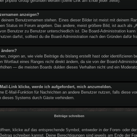
der phpBB Group gefunden werden (siehe Link am Ende jeder Seite).
utzernamen anzeigen?
ei deinem Benutzernamen stehen. Eines dieser Bilder ist meist mit deinem Ran
nen Status im Forum angeben. Das andere, meist größere Bild, ist auch als „Av
 von Benutzer zu Benutzer unterschiedlich ist. Die Board-Administration kan
tzen darfst, solltest du die Board-Administration nach den Gründen dafür fr
n ändern?
, zeigen an, wie viele Beiträge du bislang erstellt hast oder identifizieren
 Wortlaut eines Ranges nicht direkt ändern, da sie von der Board-Administrat
rhöhen — die meisten Boards dulden dieses Verhalten nicht und ein Moderator
Mail-Link klicke, werde ich aufgefordert, mich anzumelden.
erne E-Mail-Funktion für Nachrichten an andere Benutzer nutzen, falls diese vo
 dieses Systems durch Gäste verhindern.
Beiträge schreiben
nen, klicke auf das entsprechende Symbol, entweder in der Foren- oder der 
n Beitrag schreiben kannst. Deine Berechtigungen sind jeweils am Ende der For