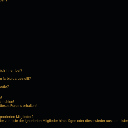
rden?
 ich ihnen bei?
farbig dargestellt?
seite?
n!
hrichten!
dieses Forums erhalten!
gnorierten Mitglieder?
der zur Liste der ignorierten Mitglieder hinzufügen oder diese wieder aus den Liste