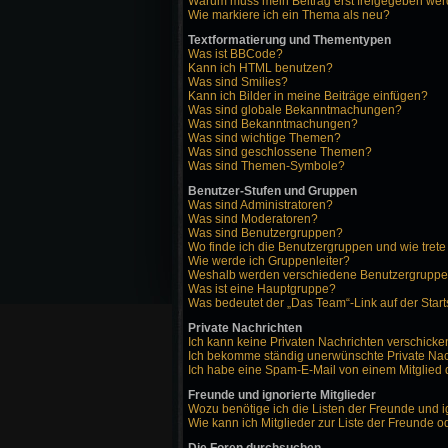
Warum muss mein Beitrag erst freigegeben we
Wie markiere ich ein Thema als neu?
Textformatierung und Thementypen
Was ist BBCode?
Kann ich HTML benutzen?
Was sind Smilies?
Kann ich Bilder in meine Beiträge einfügen?
Was sind globale Bekanntmachungen?
Was sind Bekanntmachungen?
Was sind wichtige Themen?
Was sind geschlossene Themen?
Was sind Themen-Symbole?
Benutzer-Stufen und Gruppen
Was sind Administratoren?
Was sind Moderatoren?
Was sind Benutzergruppen?
Wo finde ich die Benutzergruppen und wie trete
Wie werde ich Gruppenleiter?
Weshalb werden verschiedene Benutzergruppen 
Was ist eine Hauptgruppe?
Was bedeutet der „Das Team“-Link auf der Start
Private Nachrichten
Ich kann keine Privaten Nachrichten verschicke
Ich bekomme ständig unerwünschte Private Nac
Ich habe eine Spam-E-Mail von einem Mitglied 
Freunde und ignorierte Mitglieder
Wozu benötige ich die Listen der Freunde und i
Wie kann ich Mitglieder zur Liste der Freunde o