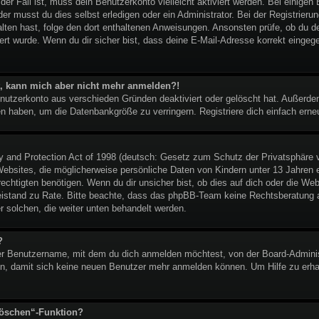
t der Fall ist, muss dein Benutzerkonto vielleicht aktiviert werden. Bei eini
er musst du dies selbst erledigen oder ein Administrator. Bei der Registrierung
halten hast, folge den dort enthaltenen Anweisungen. Ansonsten prüfe, ob du 
ert wurde. Wenn du dir sicher bist, dass deine E-Mail-Adresse korrekt eingeg
ert, kann mich aber nicht mehr anmelden?!
enutzerkonto aus verschieden Gründen deaktiviert oder gelöscht hat. Außerd
ben haben, um die Datenbankgröße zu verringern. Registriere dich einfach erne
and Protection Act of 1998 (deutsch: Gesetz zum Schutz der Privatsphäre vo
ebsites, die möglicherweise persönliche Daten von Kindern unter 13 Jahren 
htigten benötigen. Wenn du dir unsicher bist, ob dies auf dich oder die Websi
 Beistand zu Rate. Bitte beachte, dass das phpBB-Team keine Rechtsberatung an
er solchen, die weiter unten behandelt werden.
?
r Benutzername, mit dem du dich anmelden möchtest, von der Board-Administ
n, damit sich keine neuen Benutzer mehr anmelden können. Um Hilfe zu erhal
löschen“-Funktion?