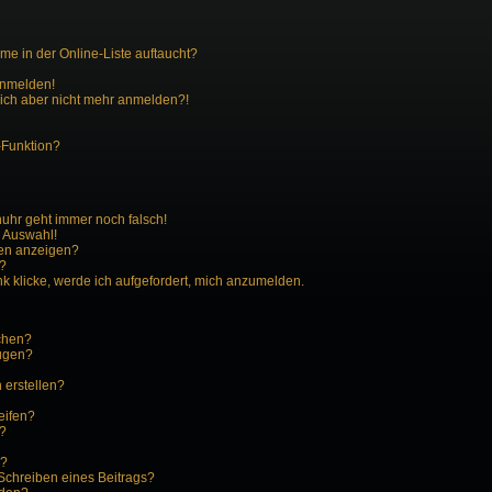
e in der Online-Liste auftaucht?
 anmelden!
 mich aber nicht mehr anmelden?!
-Funktion?
enuhr geht immer noch falsch!
r Auswahl!
men anzeigen?
n?
k klicke, werde ich aufgefordert, mich anzumelden.
schen?
fügen?
 erstellen?
eifen?
?
n?
Schreiben eines Beitrags?