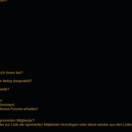
rden?
 ich ihnen bei?
farbig dargestellt?
seite?
n!
hrichten!
dieses Forums erhalten!
gnorierten Mitglieder?
der zur Liste der ignorierten Mitglieder hinzufügen oder diese wieder aus den Liste