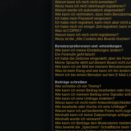
Warum kann ich mich nicht anmelden?
Wozu muss ich mich überhaupt registrieren?
Warum werde ich automatisch abgemeldet?
Wie kann ich verhindern, dass mein Benutzernam
Ich habe mein Passwort vergessen!
Ich habe mich registriert, kann mich aber nicht
Ich habe mich vor einiger Zeit registriert, kann
Was ist COPPA?
Warum kann ich mich nicht registrieren?
Wozu ist die „Alle Cookies des Boards löschen“
Benutzerpräferenzen und -einstellungen
Wie kann ich meine Einstellungen ändern?
Die Forenuhr geht falsch!
Ich habe die Zeitzone eingestellt, aber die For
Meine Sprache steht auf diesem Board nicht zu
Wie kann ich ein Bild bei meinem Benutzerna
Was ist mein Rang und wie kann ich ihn änder
Wenn ich bei einem Benutzer auf den E-Mail-Lin
Beiträge schreiben
Wie schreibe ich ein Thema?
Wie kann ich einen Beitrag bearbeiten oder lö
Wie kann ich meinem Beitrag eine Signatur an
Wie kann ich eine Umfrage erstellen?
Wieso kann ich nicht mehr Antwortmöglichkeiten
Wie bearbeite oder lösche ich eine Umfrage?
Warum kann ich auf bestimmte Foren nicht zugr
Weshalb kann ich keine Dateianhänge anfügen
Weshalb wurde ich verwarnt?
Wie kann ich Beiträge den Moderatoren melde
Was bewirkt die „Speichern“-Schaltfläche beim 