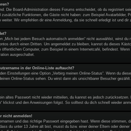
eren?
end. Die Board-Administration dieses Forums entscheidet, ob du registriert se
lied zusätzliche Funktionen, die Gäste nicht haben: zum Beispiel Avatarbilder,
 weiter. Wir empfehlen dir eine Anmeldung, da sie schnell erledigt ist und dir z
det?
 „Mich bei jedem Besuch automatisch anmelden“ nicht auswählst, wirst du nu
ontos durch einen Dritten. Um angemeldet zu bleiben, kannst du dieses Käst
 öffentlichen Computer, zum Beispiel in einem Internetcafé, befindest. Wenn 
ration ausgeschaltet.
utzername in der Online-Liste auftaucht?
 den Einstellungen eine Option „Verbirg meinen Online-Status“. Wenn du diese
deinen Online-Status sehen. Du wirst dann als unsichtbarer Besucher gezählt.
dein altes Passwort nicht wieder mitteilen, du kannst es jedoch zurücksetzen
“ klickst und den Anweisungen folgst. So solltest du dich schnell wieder an
er nicht anmelden!
tzernamen und das richtige Passwort eingegeben hast. Wenn diese stimmen, d
 dass du unter 13 Jahre alt bist, musst du bzw. einer deiner Eltern oder dein