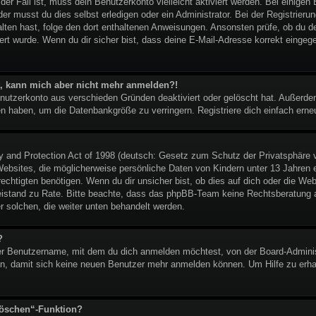
t der Fall ist, muss dein Benutzerkonto vielleicht aktiviert werden. Bei eini
er musst du dies selbst erledigen oder ein Administrator. Bei der Registrierung
halten hast, folge den dort enthaltenen Anweisungen. Ansonsten prüfe, ob du 
ert wurde. Wenn du dir sicher bist, dass deine E-Mail-Adresse korrekt eingeg
ert, kann mich aber nicht mehr anmelden?!
enutzerkonto aus verschieden Gründen deaktiviert oder gelöscht hat. Außerd
ben haben, um die Datenbankgröße zu verringern. Registriere dich einfach erne
and Protection Act of 1998 (deutsch: Gesetz zum Schutz der Privatsphäre vo
ebsites, die möglicherweise persönliche Daten von Kindern unter 13 Jahren 
htigten benötigen. Wenn du dir unsicher bist, ob dies auf dich oder die Websi
 Beistand zu Rate. Bitte beachte, dass das phpBB-Team keine Rechtsberatung an
er solchen, die weiter unten behandelt werden.
?
r Benutzername, mit dem du dich anmelden möchtest, von der Board-Administ
n, damit sich keine neuen Benutzer mehr anmelden können. Um Hilfe zu erhal
löschen“-Funktion?