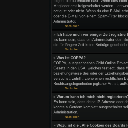
folgen, die du erhalten hast. Wenn dies nich
Mitglieder erst freigeschaltet werden – entwed
nötig ist oder nicht. Wenn du eine E-Mail er
oder die E-Mail von einem Spam-Filter blocki
Administrator.
Nach oben
» Ich habe mich vor einiger Zeit registri
Es kann sein, dass ein Administrator dein B
die für längere Zeit keine Beiträge geschrie
Nach oben
» Was ist COPPA?
COPPA, ausgeschrieben Child Online Privacy 
Gesetz in den USA, welches festlegt, dass W
beziehungsweise des oder der Erziehungsberec
versuchst, zutrifft, ziehe einen rechtlichen
Rechtsangelegenheiten jeglicher Art ist; auß
Nach oben
» Warum kann ich mich nicht registrieren
Es kann sein, dass deine IP-Adresse oder de
könnte außerdem komplett ausgeschaltet sei
Administration.
Nach oben
» Wozu ist die „Alle Cookies des Boards 