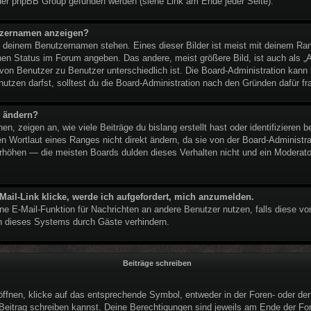
der phpBB Group gefunden werden (siehe Link am Ende jeder Seite).
utzernamen anzeigen?
ei deinem Benutzernamen stehen. Eines dieser Bilder ist meist mit deinem Ran
nen Status im Forum angeben. Das andere, meist größere Bild, ist auch als „Av
 von Benutzer zu Benutzer unterschiedlich ist. Die Board-Administration kan
tzen darfst, solltest du die Board-Administration nach den Gründen dafür fr
n ändern?
, zeigen an, wie viele Beiträge du bislang erstellt hast oder identifizieren
 Wortlaut eines Ranges nicht direkt ändern, da sie von der Board-Administrat
rhöhen — die meisten Boards dulden dieses Verhalten nicht und ein Moderator
Mail-Link klicke, werde ich aufgefordert, mich anzumelden.
erne E-Mail-Funktion für Nachrichten an andere Benutzer nutzen, falls diese vo
 dieses Systems durch Gäste verhindern.
Beiträge schreiben
nen, klicke auf das entsprechende Symbol, entweder in der Foren- oder der 
n Beitrag schreiben kannst. Deine Berechtigungen sind jeweils am Ende der For