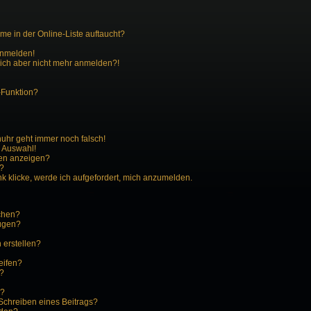
e in der Online-Liste auftaucht?
 anmelden!
 mich aber nicht mehr anmelden?!
-Funktion?
enuhr geht immer noch falsch!
r Auswahl!
men anzeigen?
n?
k klicke, werde ich aufgefordert, mich anzumelden.
schen?
fügen?
 erstellen?
eifen?
?
n?
Schreiben eines Beitrags?