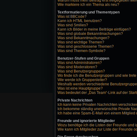
Warum muss mein Beitrag erst freigegeben we
Wie markiere ich ein Thema als neu?
Textformatierung und Thementypen
Was ist BBCode?
Kann ich HTML benutzen?
Was sind Smilies?
Kann ich Bilder in meine Beiträge einfügen?
Was sind globale Bekanntmachungen?
Was sind Bekanntmachungen?
Was sind wichtige Themen?
Was sind geschlossene Themen?
Was sind Themen-Symbole?
Benutzer-Stufen und Gruppen
Was sind Administratoren?
Was sind Moderatoren?
Was sind Benutzergruppen?
Wo finde ich die Benutzergruppen und wie trete
Wie werde ich Gruppenleiter?
Weshalb werden verschiedene Benutzergruppen 
Was ist eine Hauptgruppe?
Was bedeutet der „Das Team“-Link auf der Start
Private Nachrichten
Ich kann keine Privaten Nachrichten verschicke
Ich bekomme ständig unerwünschte Private Nac
Ich habe eine Spam-E-Mail von einem Mitglied 
Freunde und ignorierte Mitglieder
Wozu benötige ich die Listen der Freunde und i
Wie kann ich Mitglieder zur Liste der Freunde o