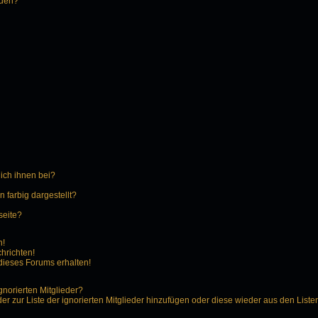
rden?
 ich ihnen bei?
farbig dargestellt?
seite?
n!
hrichten!
dieses Forums erhalten!
gnorierten Mitglieder?
der zur Liste der ignorierten Mitglieder hinzufügen oder diese wieder aus den Liste