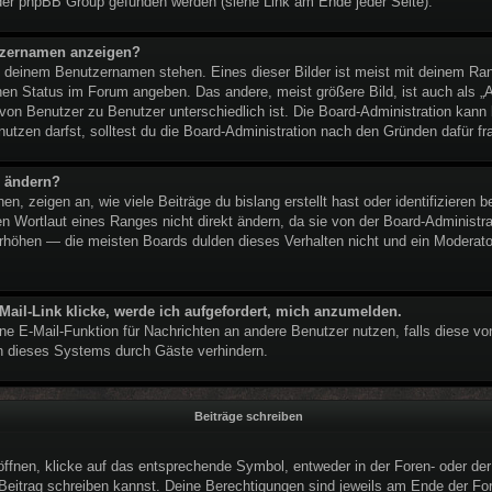
der phpBB Group gefunden werden (siehe Link am Ende jeder Seite).
utzernamen anzeigen?
ei deinem Benutzernamen stehen. Eines dieser Bilder ist meist mit deinem Ran
nen Status im Forum angeben. Das andere, meist größere Bild, ist auch als „Av
 von Benutzer zu Benutzer unterschiedlich ist. Die Board-Administration kan
tzen darfst, solltest du die Board-Administration nach den Gründen dafür fr
n ändern?
, zeigen an, wie viele Beiträge du bislang erstellt hast oder identifizieren
 Wortlaut eines Ranges nicht direkt ändern, da sie von der Board-Administrat
rhöhen — die meisten Boards dulden dieses Verhalten nicht und ein Moderator
Mail-Link klicke, werde ich aufgefordert, mich anzumelden.
erne E-Mail-Funktion für Nachrichten an andere Benutzer nutzen, falls diese vo
 dieses Systems durch Gäste verhindern.
Beiträge schreiben
nen, klicke auf das entsprechende Symbol, entweder in der Foren- oder der 
n Beitrag schreiben kannst. Deine Berechtigungen sind jeweils am Ende der For