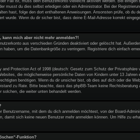
t der Fall ist, muss dein Benutzerkonto vielleicht aktiviert werden. Bei eini
er musst du dies selbst erledigen oder ein Administrator. Bei der Registrierung
halten hast, folge den dort enthaltenen Anweisungen. Ansonsten prüfe, ob du 
ert wurde. Wenn du dir sicher bist, dass deine E-Mail-Adresse korrekt eingeg
ert, kann mich aber nicht mehr anmelden?!
enutzerkonto aus verschieden Gründen deaktiviert oder gelöscht hat. Außerd
ben haben, um die Datenbankgröße zu verringern. Registriere dich einfach erne
and Protection Act of 1998 (deutsch: Gesetz zum Schutz der Privatsphäre vo
ebsites, die möglicherweise persönliche Daten von Kindern unter 13 Jahren 
htigten benötigen. Wenn du dir unsicher bist, ob dies auf dich oder die Websi
 Beistand zu Rate. Bitte beachte, dass das phpBB-Team keine Rechtsberatung an
er solchen, die weiter unten behandelt werden.
?
r Benutzername, mit dem du dich anmelden möchtest, von der Board-Administ
n, damit sich keine neuen Benutzer mehr anmelden können. Um Hilfe zu erhal
löschen“-Funktion?