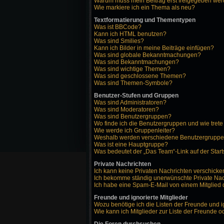
Warum muss mein Beitrag erst freigegeben we
Wie markiere ich ein Thema als neu?
Textformatierung und Thementypen
Was ist BBCode?
Kann ich HTML benutzen?
Was sind Smilies?
Kann ich Bilder in meine Beiträge einfügen?
Was sind globale Bekanntmachungen?
Was sind Bekanntmachungen?
Was sind wichtige Themen?
Was sind geschlossene Themen?
Was sind Themen-Symbole?
Benutzer-Stufen und Gruppen
Was sind Administratoren?
Was sind Moderatoren?
Was sind Benutzergruppen?
Wo finde ich die Benutzergruppen und wie trete
Wie werde ich Gruppenleiter?
Weshalb werden verschiedene Benutzergruppen 
Was ist eine Hauptgruppe?
Was bedeutet der „Das Team“-Link auf der Start
Private Nachrichten
Ich kann keine Privaten Nachrichten verschicke
Ich bekomme ständig unerwünschte Private Nac
Ich habe eine Spam-E-Mail von einem Mitglied 
Freunde und ignorierte Mitglieder
Wozu benötige ich die Listen der Freunde und i
Wie kann ich Mitglieder zur Liste der Freunde o