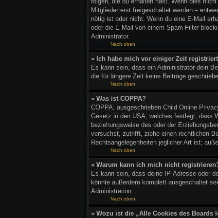
folgen, die du erhalten hast. Wenn dies nich
Mitglieder erst freigeschaltet werden – entwed
nötig ist oder nicht. Wenn du eine E-Mail er
oder die E-Mail von einem Spam-Filter blocki
Administrator.
Nach oben
» Ich habe mich vor einiger Zeit registri
Es kann sein, dass ein Administrator dein B
die für längere Zeit keine Beiträge geschrie
Nach oben
» Was ist COPPA?
COPPA, ausgeschrieben Child Online Privacy 
Gesetz in den USA, welches festlegt, dass W
beziehungsweise des oder der Erziehungsberec
versuchst, zutrifft, ziehe einen rechtlichen
Rechtsangelegenheiten jeglicher Art ist; auß
Nach oben
» Warum kann ich mich nicht registrieren
Es kann sein, dass deine IP-Adresse oder de
könnte außerdem komplett ausgeschaltet sei
Administration.
Nach oben
» Wozu ist die „Alle Cookies des Boards 