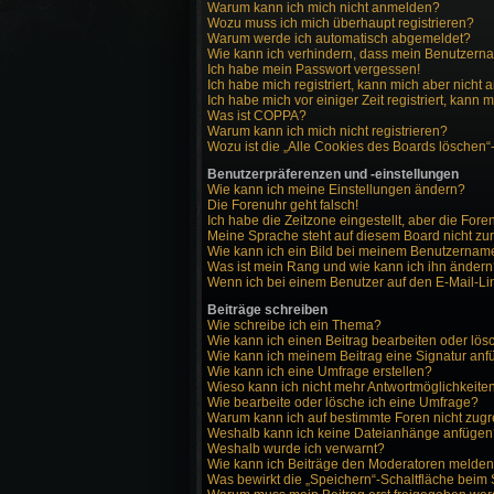
Warum kann ich mich nicht anmelden?
Wozu muss ich mich überhaupt registrieren?
Warum werde ich automatisch abgemeldet?
Wie kann ich verhindern, dass mein Benutzernam
Ich habe mein Passwort vergessen!
Ich habe mich registriert, kann mich aber nicht
Ich habe mich vor einiger Zeit registriert, kann
Was ist COPPA?
Warum kann ich mich nicht registrieren?
Wozu ist die „Alle Cookies des Boards löschen“
Benutzerpräferenzen und -einstellungen
Wie kann ich meine Einstellungen ändern?
Die Forenuhr geht falsch!
Ich habe die Zeitzone eingestellt, aber die For
Meine Sprache steht auf diesem Board nicht zu
Wie kann ich ein Bild bei meinem Benutzerna
Was ist mein Rang und wie kann ich ihn änder
Wenn ich bei einem Benutzer auf den E-Mail-Lin
Beiträge schreiben
Wie schreibe ich ein Thema?
Wie kann ich einen Beitrag bearbeiten oder lö
Wie kann ich meinem Beitrag eine Signatur an
Wie kann ich eine Umfrage erstellen?
Wieso kann ich nicht mehr Antwortmöglichkeiten
Wie bearbeite oder lösche ich eine Umfrage?
Warum kann ich auf bestimmte Foren nicht zugr
Weshalb kann ich keine Dateianhänge anfügen
Weshalb wurde ich verwarnt?
Wie kann ich Beiträge den Moderatoren melde
Was bewirkt die „Speichern“-Schaltfläche beim 