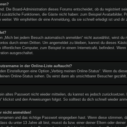
eren?
end. Die Board-Administration dieses Forums entscheidet, ob du registriert se
lied zusätzliche Funktionen, die Gäste nicht haben: zum Beispiel Avatarbilder,
 weiter. Wir empfehlen dir eine Anmeldung, da sie schnell erledigt ist und dir z
det?
 „Mich bei jedem Besuch automatisch anmelden“ nicht auswählst, wirst du nu
ontos durch einen Dritten. Um angemeldet zu bleiben, kannst du dieses Käst
 öffentlichen Computer, zum Beispiel in einem Internetcafé, befindest. Wenn 
ration ausgeschaltet.
utzername in der Online-Liste auftaucht?
 den Einstellungen eine Option „Verbirg meinen Online-Status“. Wenn du diese
deinen Online-Status sehen. Du wirst dann als unsichtbarer Besucher gezählt.
dein altes Passwort nicht wieder mitteilen, du kannst es jedoch zurücksetzen
“ klickst und den Anweisungen folgst. So solltest du dich schnell wieder an
er nicht anmelden!
tzernamen und das richtige Passwort eingegeben hast. Wenn diese stimmen, d
 dass du unter 13 Jahre alt bist, musst du bzw. einer deiner Eltern oder dein