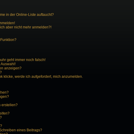
e in der Online-Liste auftaucht?
 anmelden!
 mich aber nicht mehr anmelden?!
-Funktion?
enuhr geht immer noch falsch!
r Auswahl!
men anzeigen?
n?
k klicke, werde ich aufgefordert, mich anzumelden.
schen?
fügen?
 erstellen?
eifen?
?
n?
Schreiben eines Beitrags?